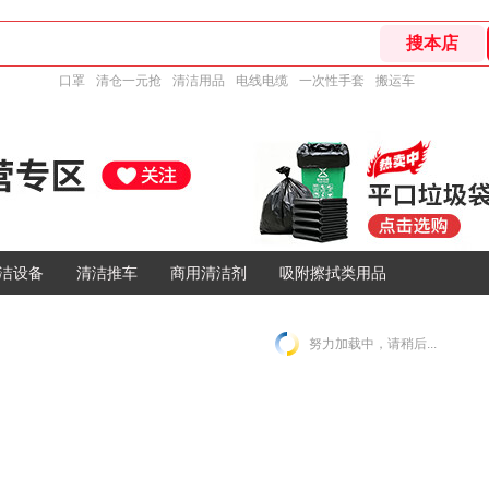
口罩
清仓一元抢
清洁用品
电线电缆
一次性手套
搬运车
洁设备
清洁推车
商用清洁剂
吸附擦拭类用品
努力加载中，请稍后...