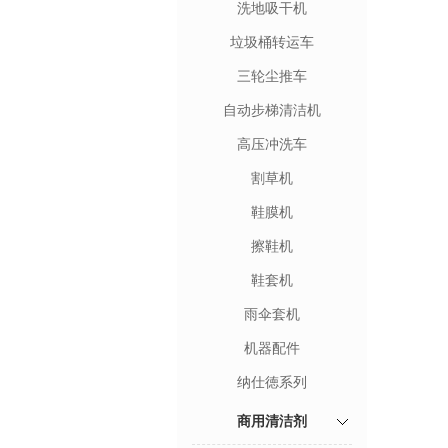
洗地吸干机
垃圾桶转运车
三轮尘推车
自动步梯清洁机
高压冲洗车
割草机
鞋膜机
擦鞋机
鞋套机
雨伞套机
机器配件
纳仕徳系列
商用清洁剂