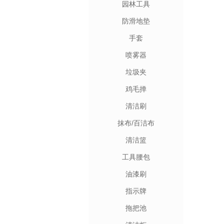
园林工具
防滑地垫
手套
喷雾器
垃圾夹
鸡毛掸
清洁刷
抹布/百洁布
清洁篮
工具腰包
油漆刷
指示牌
拖把池