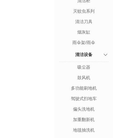
清洁柜
灭蚊虫系列
清洁刀具
烟灰缸
雨伞架/雨伞
清洁设备
吸尘器
鼓风机
多功能刷地机
驾驶式扫地车
偏头洗地机
加重翻新机
地毯抽洗机